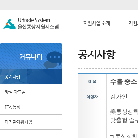
지원사업 소개
지원
공지사항
커뮤니티
공지사항
수출 중소
제 목
양식 자료실
김가인
작성자
FTA 동향
美통상정책
맞춤형 솔
타기관지원사업
□ 통상정