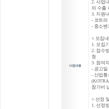
2. 사
의 수출
3. 지원
- 코트라
- 중소벤
○ 모집
1. 모집
2. 접수
청
3. 참여
사업내용
- 공고
- 산업
(KOT
참가비 
○ 선정 
1. 선정